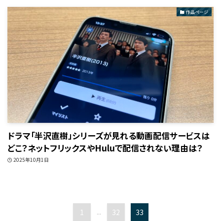
作品ページ
ドラマ「半沢直樹」シリーズが見れる動画配信サービスは
どこ？ネットフリックスやHuluで配信されない理由は？
2025年10月1日
1
...
32
33