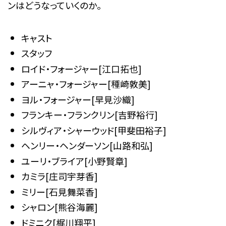
ンはどうなっていくのか。
キャスト
スタッフ
ロイド・フォージャー[江口拓也]
アーニャ・フォージャー[種崎敦美]
ヨル・フォージャー[早見沙織]
フランキー・フランクリン[吉野裕行]
シルヴィア・シャーウッド[甲斐田裕子]
ヘンリー・ヘンダーソン[山路和弘]
ユーリ・ブライア[小野賢章]
カミラ[庄司宇芽香]
ミリー[石見舞菜香]
シャロン[熊谷海麗]
ドミニク[梶川翔平]