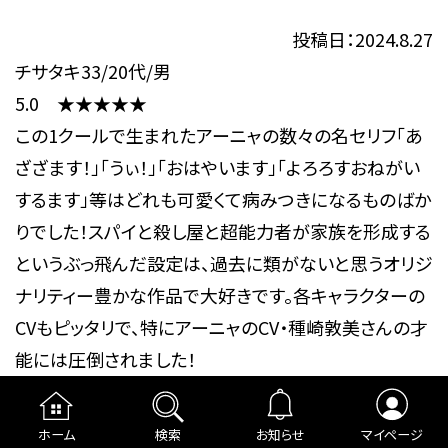
投稿日：2024.8.27
チサタキ33/20代/男
5.0 ★★★★★
この1クールで生まれたアーニャの数々の名セリフ「あ
ざざます！」「うぃ！」「おはやいます」「よろろすおねがい
するます」等はどれも可愛くて病みつきになるものばか
りでした！スパイと殺し屋と超能力者が家族を形成する
というぶっ飛んだ設定は、過去に類がないと思うオリジ
ナリティー豊かな作品で大好きです。各キャラクターの
CVもピッタリで、特にアーニャのCV・種崎敦美さんの才
能には圧倒されました！
投稿日：2024.6.23
ホーム
検索
お知らせ
マイページ