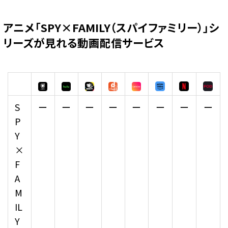
アニメ「SPY×FAMILY（スパイファミリー）」シ
リーズが見れる動画配信サービス
S
ー
ー
ー
ー
ー
ー
ー
ー
P
Y
×
F
A
M
IL
Y