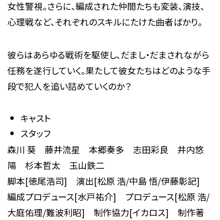
女性警視。さらに、編成された仲間たちも変装、演技、
心理戦など、それぞれのスキルにたけた曲者ばかり。
彼らはあらゆる戦術を駆使し、だまし・だまされながら
任務を遂行していく。果たして彼女たちはどのような手
段で犯人を追い詰めていくのか？
キャスト
スタッフ
森川 葵 藤井流星 本郷奏多 志田彩良 井内悠
陽 杉本哲太 玉山鉄二
脚本[徳尾浩司] 演出[松原 浩/中島 悟/伊藤彰記]
編成プロデュース[水戸祐介] プロデュース[松原 浩/
大庭佑理/難波利昭] 制作協力[イカロス] 制作著