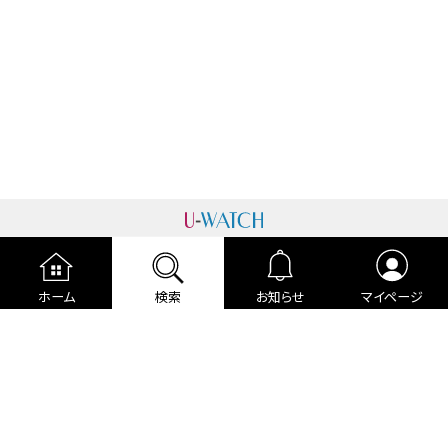
運営者情報
プライバシーポリシー
cookieポリシー
ホーム
検索
お知らせ
マイページ
利用規約
ご利用ガイド
編集部より
広告掲載について
お問い合わせ
関連リンク
各種宣言