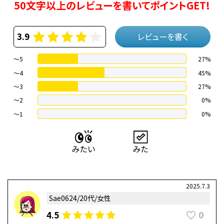
50文字以上のレビューを書いてポイントGET!
3.9
レビューを書く
～5
27%
～4
45%
〜3
27%
〜2
0%
〜1
0%
2025.7.3
Sae0624/20代/女性
0
4.5