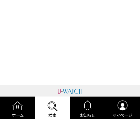
運営者情報
プライバシーポリシー
cookieポリシー
ホーム
検索
お知らせ
マイページ
利用規約
ご利用ガイド
編集部より
広告掲載について
お問い合わせ
関連リンク
各種宣言