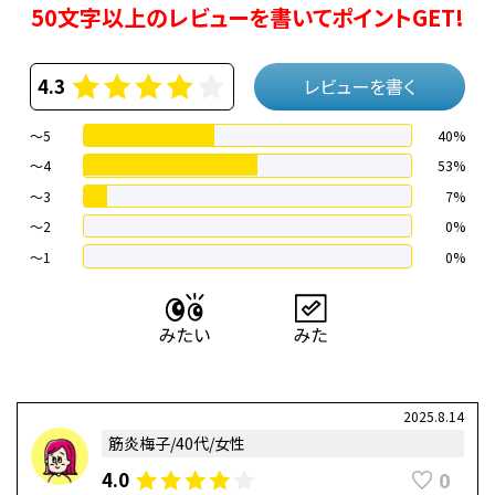
50文字以上のレビューを書いてポイントGET!
4.3
レビューを書く
～5
40%
～4
53%
〜3
7%
〜2
0%
〜1
0%
2025.8.14
筋炎梅子/40代/女性
0
4.0