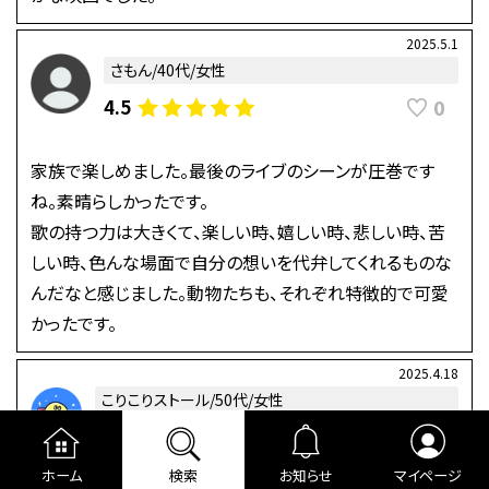
2025.5.1
さもん/40代/女性
0
4.5
家族で楽しめました。最後のライブのシーンが圧巻です
ね。素晴らしかったです。
歌の持つ力は大きくて、楽しい時、嬉しい時、悲しい時、苦
しい時、色んな場面で自分の想いを代弁してくれるものな
んだなと感じました。動物たちも、それぞれ特徴的で可愛
かったです。
2025.4.18
こりこりストール/50代/女性
0
4.0
前向きになれる
心温まる
ホーム
検索
お知らせ
マイページ