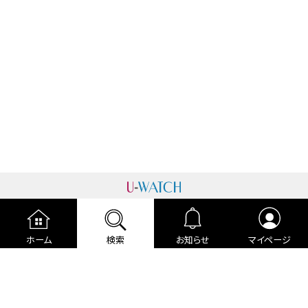
運営者情報
プライバシーポリシー
cookieポリシー
ホーム
検索
お知らせ
マイページ
利用規約
ご利用ガイド
編集部より
広告掲載について
お問い合わせ
関連リンク
各種宣言