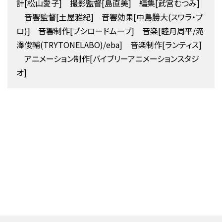
計[松山愛子] 撮影監督[島直美] 編集[武宮むつみ]
音響監督[土屋雅紀] 音響効果[中島勝大(スワラ・プ
ロ)] 音響制作[ブシロードムーブ] 音楽[睦月周平/滝
澤俊輔(TRYTONELABO)/eba] 音楽制作[ランティス]
アニメーション制作[バイブリーアニメーションスタジ
オ]