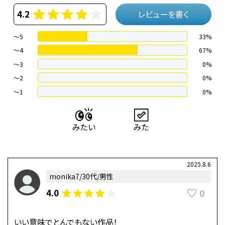
4.2
レビューを書く
～5
33%
～4
67%
〜3
0%
〜2
0%
〜1
0%
2025.8.6
monika7/30代/男性
0
4.0
いい意味でとんでもない作品！