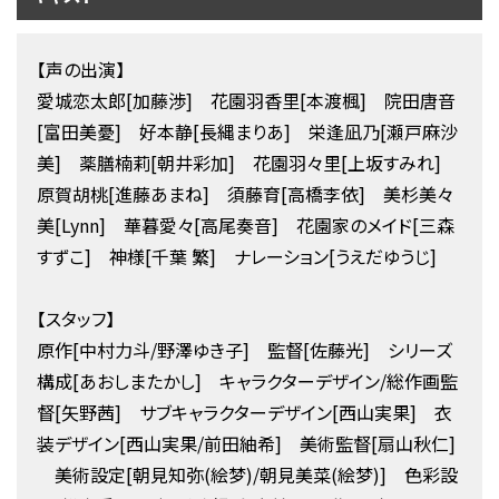
【声の出演】
愛城恋太郎[加藤渉] 花園羽香里[本渡楓] 院田唐音
[富田美憂] 好本静[長縄まりあ] 栄逢凪乃[瀬戸麻沙
美] 薬膳楠莉[朝井彩加] 花園羽々里[上坂すみれ]
原賀胡桃[進藤あまね] 須藤育[高橋李依] 美杉美々
美[Lynn] 華暮愛々[高尾奏音] 花園家のメイド[三森
すずこ] 神様[千葉 繁] ナレーション[うえだゆうじ]
【スタッフ】
原作[中村力斗/野澤ゆき子] 監督[佐藤光] シリーズ
構成[あおしまたかし] キャラクターデザイン/総作画監
督[矢野茜] サブキャラクターデザイン[西山実果] 衣
装デザイン[西山実果/前田紬希] 美術監督[扇山秋仁]
美術設定[朝見知弥(絵梦)/朝見美菜(絵梦)] 色彩設