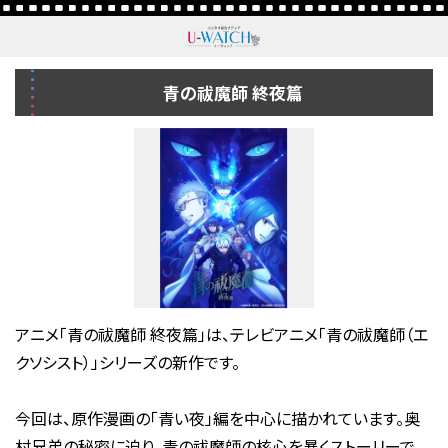
青の祓魔師 終夜篇
アニメ「青の祓魔師 終夜篇」は、テレビアニメ「青の祓魔師（エ
クソシスト）」シリーズの新作です。
今回は、原作漫画の「青い夜」編を中心に描かれています。奥
村兄弟の秘密に迫り、青の祓魔師の核心を暴くストーリーで