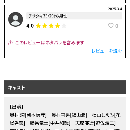
2025.3.4
チサタキ33/20代/男性
0
4.0
このレビューはネタバレを含みます
レビューを読む
キャスト
【出演】
奥村 燐[岡本信彦] 奥村雪男[福山潤] 杜山しえみ[花
澤香菜] 勝呂竜士[中井和哉] 志摩廉造[遊佐浩二]