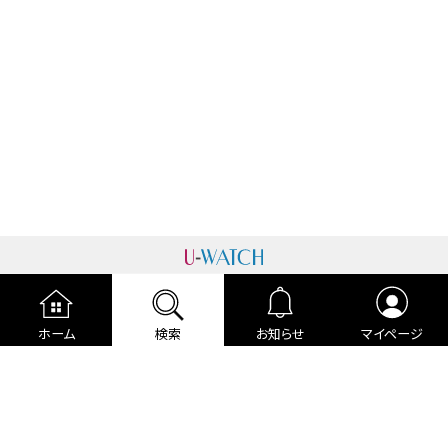
運営者情報
プライバシーポリシー
cookieポリシー
ホーム
検索
お知らせ
マイページ
利用規約
ご利用ガイド
編集部より
広告掲載について
お問い合わせ
関連リンク
各種宣言