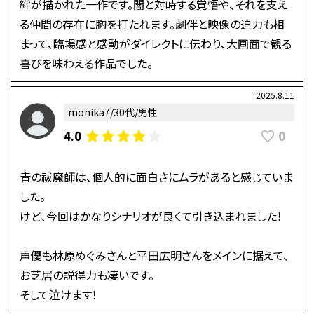
絆が描かれた一作です。闇と対峙する覚悟や、それを支え
る仲間の存在に胸を打たれます。劇伴と映像の迫力も相
まって、臨場感と感動がダイレクトに伝わり、大画面で観る
喜びを味わえる作品でした。
2025.8.11
monika7/30代/男性
0
4.0
青の祓魔師は、個人的に面白さにムラがあると感じていま
した。
けど、今回はかなりシナリオが良くて引き込まれました！
声優も林原めぐみさんと平田広明さんをメインに据えて、
お芝居の説得力も凄いです。
そして泣けます！