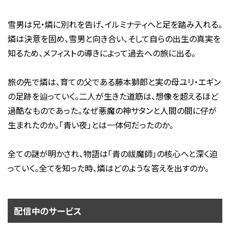
雪男は兄・燐に別れを告げ、イルミナティへと足を踏み入れる。
燐は決意を固め、雪男と向き合い、そして自らの出生の真実を
知るため、メフィストの導きによって過去への旅に出る。
旅の先で燐は、育ての父である藤本獅郎と実の母ユリ・エギン
の足跡を辿っていく。二人が生きた道筋は、想像を超えるほど
過酷なものであった。なぜ悪魔の神サタンと人間の間に仔が
生まれたのか。「青い夜」とは一体何だったのか。
全ての謎が明かされ、物語は「青の祓魔師」の核心へと深く迫
っていく。全てを知った時、燐はどのような答えを出すのか。
配信中のサービス