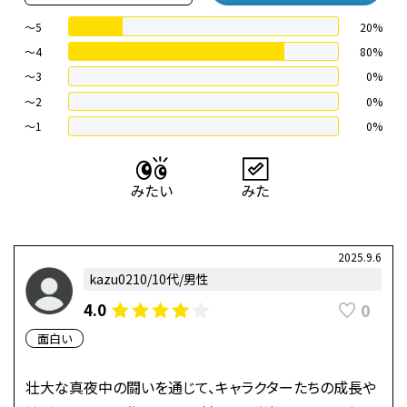
～5
20%
～4
80%
〜3
0%
〜2
0%
〜1
0%
2025.9.6
kazu0210/10代/男性
0
4.0
面白い
壮大な真夜中の闘いを通じて、キャラクターたちの成長や