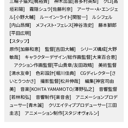
三輪子猫丸[梶裕貴] 神木出雲[喜多村英梨] クロ[高
垣彩陽] 霧隠シュラ[佐藤利奈] アーサー・A・エンジェ
ル[小野大輔] ルーイン・ライト[関智一] ルシフェル
[内山昂輝] メフィスト・フェレス[神谷浩史] 藤本獅郎
[平田広明]
【スタッフ】
原作[加藤和恵] 監督[吉田大輔] シリーズ構成[大野
敏哉] キャラクターデザイン/総作画監督[大東百合恵]
アクション作画監督[平山貴章/友田政晴] 美術監督
[清水友幸] 色彩設計[堀川佳典] CGディレクター[さ
いとうつかさ] 撮影監督[松井伸哉] 編集[神宮司由
美] 音楽[KOHTA YAMAMOTO/澤野弘之] 音響監督
[若林和弘] 音響制作[楽音舎] アニメーションプロデ
ューサー[青木誠] クリエイティブプロデューサー[三田
圭志] アニメーション制作[スタジオヴォルン]