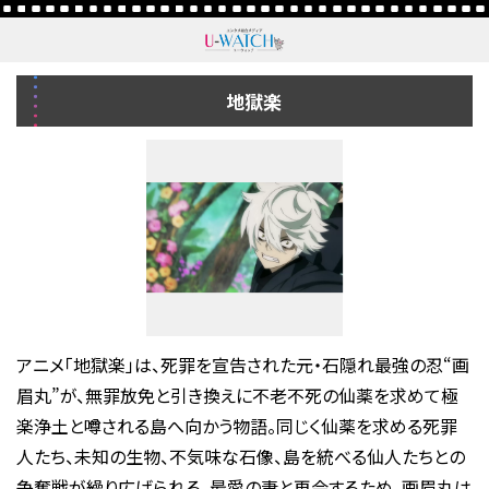
地獄楽
アニメ「地獄楽」は、死罪を宣告された元・石隠れ最強の忍“画
眉丸”が、無罪放免と引き換えに不老不死の仙薬を求めて極
楽浄土と噂される島へ向かう物語。同じく仙薬を求める死罪
人たち、未知の生物、不気味な石像、島を統べる仙人たちとの
争奪戦が繰り広げられる。最愛の妻と再会するため、画眉丸は