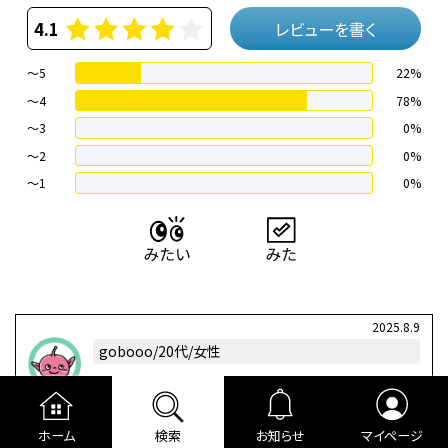
4.1
レビューを書く
～5
22%
～4
78%
〜3
0%
〜2
0%
〜1
0%
2025.8.9
gobooo/20代/女性
0
4.0
ハラハラ
グロい
ホーム
検索
お知らせ
マイページ