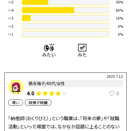
～5
30%
～4
60%
〜3
10%
〜2
0%
〜1
0%
2025.7.12
筋炎梅子/40代/女性
0
4.0
尊い
映像が綺麗
「納棺師（おくりびと）」という職業は、「将来の夢」や「就職
活動」といった場面では、なかなか話題に上ることのない