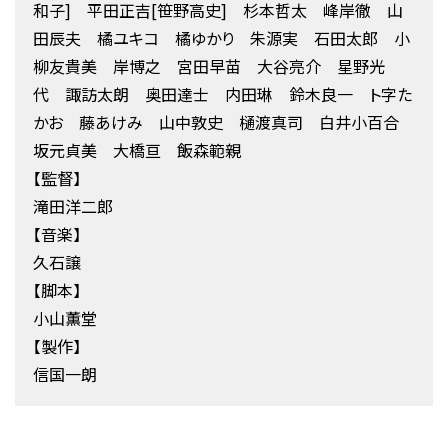
和子] 平田正吉[笹野高史] 杉本哲太 峰岸徹 山
田辰夫 橘ユキコ 橘ゆかり 朱源実 石田太郎 小
柳友貴美 岸博之 宮田早苗 大谷亮介 星野光
代 諏訪太朗 奥田達士 内田琳 鈴木良一 ト字た
かお 藤あけみ 山中敦史 樋渡真司 白井小百合
坂元貞美 大橋亘 飯森範親
【監督】
滝田洋二郎
【音楽】
久石譲
【脚本】
小山薫堂
【製作】
信国一朗