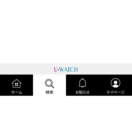
運営者情報
プライバシーポリシー
cookieポリシー
ホーム
検索
お知らせ
マイページ
利用規約
ご利用ガイド
編集部より
広告掲載について
お問い合わせ
関連リンク
各種宣言