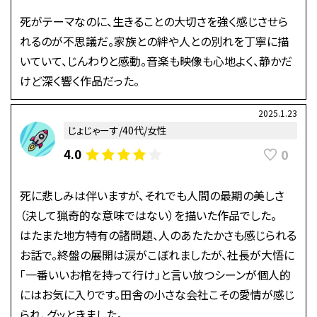
死がテーマなのに、生きることの大切さを強く感じさせら
れるのが不思議だ。家族との絆や人との別れを丁寧に描
いていて、じんわりと感動。音楽も映像も心地よく、静かだ
けど深く響く作品だった。
2025.1.23
じょじゃーす/40代/女性
0
4.0
死に悲しみは伴いますが、それでも人間の最期の美しさ
（決して猟奇的な意味ではない）を描いた作品でした。
はたまた地方特有の諸問題、人のあたたかさも感じられる
お話で。終盤の展開は涙がこぼれましたが、社長が大悟に
「一番いいお棺を持って行け」と言い放つシーンが個人的
にはお気に入りです。田舎の小さな会社こその愛情が感じ
られ、グッときました。