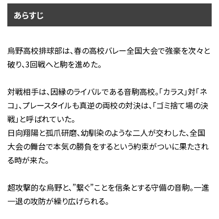
あらすじ
烏野高校排球部は、春の高校バレー全国大会で強豪を次々と
破り、3回戦へと駒を進めた。
対戦相手は、因縁のライバルである音駒高校。「カラス」対「ネ
コ」、プレースタイルも真逆の両校の対決は、「ゴミ捨て場の決
戦」と呼ばれていた。
日向翔陽と孤爪研磨、幼馴染のような二人が交わした、全国
大会の舞台で本気の勝負をするという約束がついに果たされ
る時が来た。
超攻撃的な烏野と、”繋ぐ”ことを信条とする守備の音駒。一進
一退の攻防が繰り広げられる。