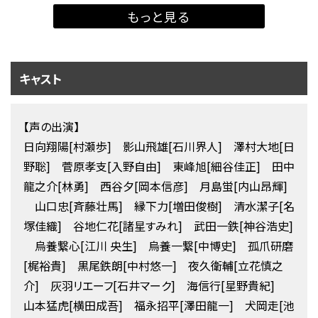
もっと見る
キャスト
【声の出演】
日向翔陽[村瀬歩] 影山飛雄[石川界人] 澤村大地[日
野聡] 菅原孝支[入野自由] 東峰旭[細谷佳正] 田中
龍之介[林勇] 西谷夕[岡本信彦] 月島蛍[内山昂輝]
山口忠[斉藤壮馬] 縁下力[増田俊樹] 清水潔子[名
塚佳織] 谷地仁花[諸星すみれ] 武田一鉄[神谷浩史]
烏養繋心[江川 央生] 烏養一繋[中博史] 孤爪研磨
[梶裕貴] 黒尾鉄朗[中村悠一] 夜久衛輔[立花慎之
介] 灰羽リエーフ[石井マーク] 海信行[星野貴紀]
山本猛虎[横田成吾] 福永招平[澤田龍一] 犬岡走[池