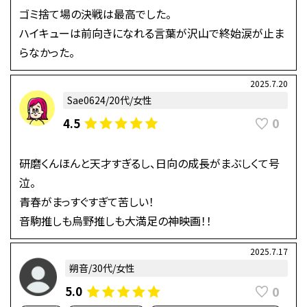
ゴミ捨て場の決戦は最高でした。
ハイキューは前向きになれる言葉が沢山で終始涙が止ま
らなかった。
2025.7.20
Sae0624/20代/女性
0
4.5
研磨くんほんと天才すぎるし、日向の成長がまぶしくて号
泣。
青春がまっすぐすぎて苦しい！
音駒推しも烏野推しも大満足の神映画！！
2025.7.17
朔音/30代/女性
0
5.0