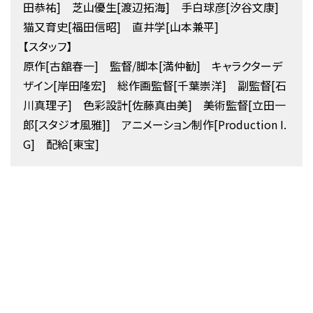
田恭祐] 芝山優生[渡辺拓海] 手白球彦[汐谷文康]
猫又育史[福田信昭] 直井学[山本兼平]
【スタッフ】
原作[古舘春一] 監督/脚本[満仲勧] キャラクターデ
ザイン[岸田隆宏] 総作画監督[千葉崇洋] 副監督[石
川真理子] 色彩設計[佐藤真由美] 美術監督[立田一
郎[スタジオ風雅]] アニメーション制作[Production I.
G] 配給[東宝]