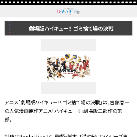
劇場版ハイキュー‼ ゴミ捨て場の決戦
アニメ「劇場版ハイキュー!! ゴミ捨て場の決戦」は、古舘春一
の人気漫画原作アニメ「ハイキュー!!」劇場版二部作の第一
部。
制作はProduction I.G、監督・脚本は満仲勧。TVシリーズ声