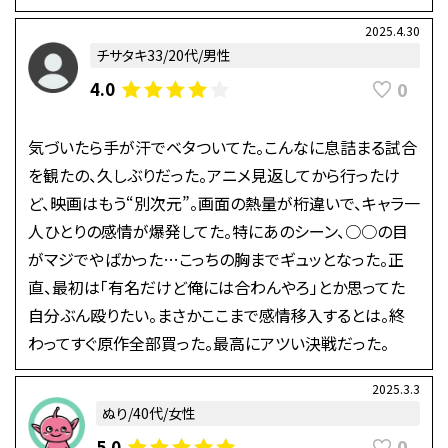
2025.4.30
チサタキ33/20代/男性
0
4.0
気づいたら手が汗でベタついてた。こんなに息詰まる試合
を観たの、久しぶりだった。アニメ見返してから行ったけ
ど、映画はもう“別次元”。画面の熱量が桁違いで、キャラ一
人ひとりの感情が爆発してた。特にあのシーン、○○の目
がマジでやばかった…こっちの胸までギュッとなった。正
直、最初は「有名だけど俺には合わんやろ」とか思ってた
自分ぶん殴りたい。まさかここまで感情移入するとは。終
わってすぐ原作全部買った。最高にアツい決戦だった。
2025.3.3
ぬり/40代/女性
0
5.0