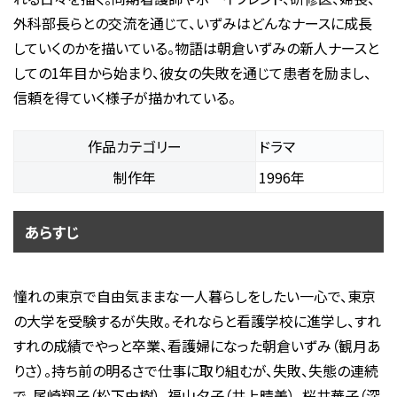
外科部長らとの交流を通じて、いずみはどんなナースに成長
していくのかを描いている。物語は朝倉いずみの新人ナースと
しての1年目から始まり、彼女の失敗を通じて患者を励まし、
信頼を得ていく様子が描かれている。
作品カテゴリー
ドラマ
制作年
1996年
あらすじ
憧れの東京で自由気ままな一人暮らしをしたい一心で、東京
の大学を受験するが失敗。それならと看護学校に進学し、すれ
すれの成績でやっと卒業、看護婦になった朝倉いずみ（観月あ
りさ）。持ち前の明るさで仕事に取り組むが、失敗、失態の連続
で、尾崎翔子（松下由樹）、福山夕子（井上晴美）、桜井華子（深