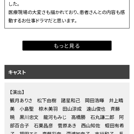
した。
医療現場の大変さも描かれており、患者さんとの内容も感
動するお仕事ドラマだと思います。
もっと見る
キャスト
【演出】
観月ありさ 松下由樹 諸星和己 岡田浩暉 井上晴
美 小島聖 椋木美羽 田山涼成 遠山俊也 斉藤
暁 黒川忠文 龍河もみじ 高橋勝 石丸謙二郎 阿
部百合子 石栗昌彦 菅原あき 西山知佐 蛭田有希
子 福田エミ 斉藤彩奈 深浦加奈子 吉行和子 長