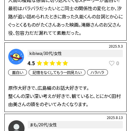
最初はバラバラだったいとこ同士の関係性の変化とか、汐
路が追い詰められたときに救った久能くんの台詞とか心に
ぐっとくるものがたくさんあった映画。滝藤さんのお父さん
役、包容力だだ漏れてて素敵だった。
2025.9.3
kibiwa/30代/女性
0
4.5
面白い
記憶をなくしてもう一回見たい
ハラハラ
原作大好きで、広島編のお話大好きです。
整くんの深い深い考えが好きで、観ていると、とにかく田村
由美さんの頭をのぞいてみたくなります。
2025.8.13
まも/20代/女性