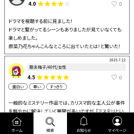
0
4.0
ドラマを視聴する前に見ました！
ドラマと繋がってるシーンもありましたが見ていなくても
楽しめました。
原菜乃花ちゃんこんなところに出ていたとは！と驚いた！
2025.7.22
筋炎梅子/40代/女性
0
4.5
面白い
尊い
すっきり
一般的なミステリー作品では、カリスマ的な主人公が事件
を鮮やかに解決していく展開が多いですが、『ミステリとい
う勿れ』は少し異なります。主人公は、事件を解決したくて
動いているわけではなく、むしろ「早く家に帰ってカレーが
ホーム
検索
お知らせ
マイページ